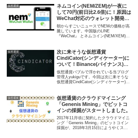
Zaif(ザイフ)取引所に預けている状態です
ネムコイン(NEM/ZEM)が一夜に
仮想通貨
の...
して70円(前日比2.6倍)に！原因は
WeChat対応のウォレット開発が
原因らしい。
朝からすごいニュースでNEMの価格が高
騰しています。中国版のLINE
『WeChat』 とネムコイン(NEM/XEM)が
提携して、 『WeChat NEM Wallet』 と
いうサービスが発表されました。追記
WeChatとNEMで提携ではな...
次に来そうな仮想通貨
仮想通貨
CindiCator(シンディケーター)に
ついて！Binance(バイナンス)に
上場して既に５倍の価格に高騰
仮想通貨バブルで浮かれている当ブログ
中。
管理人yukiguです。今回は次に来そうな
仮想通貨CindiCator(シンディケーター)に
ついてご紹介させていただきます。９月
にICOで発行された仮想通貨なのです
が、購入するためにホワイトペーパーの
仮想通貨のクラウドマイニング
仮想通貨
内容...
「Genenis Mining」でビットコ
インの採掘がスタートしました。
2017年11月頃に契約したクラウドマイニ
ング「Genenis Mining」のビットコイン
採掘が、2018年3月15日にようやくスタ
ートしました。まだ開始して５日ほどで
すが、現状と経過を報告させて頂きま