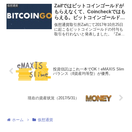
す。「Genenis Mining」...
Zaifではビットコインゴールドが
仮想通貨
もらえなくて、Coincheckではも
らえる。ビットコインゴールドの
リスクについて。
仮想通貨取引所Zaifにて2017年10月25日
に起こるビットコインゴールドの付与も
取引を行わないと発表しました。『Zaif
の公式情報』Bitcoin Goldの対応について
のお知らせ次にコインチェックはビット
コインゴールド付与を行うと発表...
投資信託はこれ一本でOK！eMAXIS Slim
バランス（8資産均等型）が優秀。
現在の資産状況（2017/5/31）
ホーム
仮想通貨