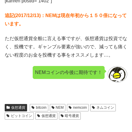
[kanren postid=”1402″]
追記(2017/12/13)：NEMは現在年初から１５０倍になって
います。
ただ仮想通貨全般に言える事ですが、仮想通貨は投資でな
く、投機です。ギャンブル要素が強いので、減っても痛く
ない程度のお金を投機する事をオススメします…。
NEMコインの今後に期待です！
仮想通貨
bitcoin
NEM
nemcoin
ネムコイン
ビットコイン
仮想通貨
暗号通貨