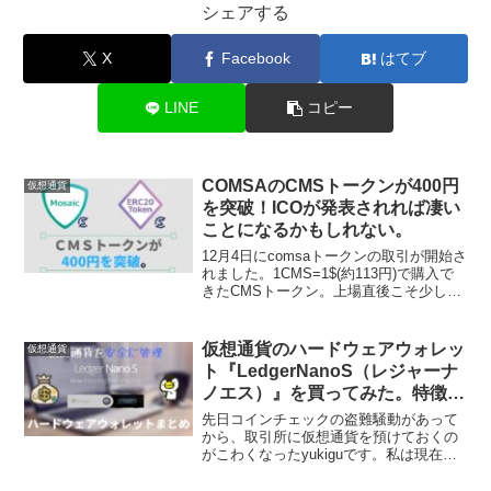
シェアする
X
Facebook
はてブ
LINE
コピー
COMSAのCMSトークンが400円
仮想通貨
を突破！ICOが発表されれば凄い
ことになるかもしれない。
12月4日にcomsaトークンの取引が開始さ
れました。1CMS=1$(約113円)で購入で
きたCMSトークン。上場直後こそ少し値
下がりしましたが12/14現在は1CMS=400
円以上になっています。私は３０万円分
ほどしかCMSトークン購入し...
仮想通貨のハードウェアウォレッ
仮想通貨
ト『LedgerNanoS（レジャーナ
ノエス）』を買ってみた。特徴や
購入方法まとめ！
先日コインチェックの盗難騒動があって
から、取引所に仮想通貨を預けておくの
がこわくなったyukiguです。私は現在、
NEMはハーベストするためにNanoWallet
に預けてあるのですが、他の通貨は