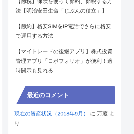
【節税】保険を使って節約、節税する方
法【明治安田生命「じぶんの積立」】
【節約】格安SIMをIP電話でさらに格安
で運用する方法
【マイトレードの後継アプリ】株式投資
管理アプリ「ロボフォリオ」が便利！適
時開示も見れる
最近のコメント
現在の資産状況（2018年9月）
に
万蔵
よ
り