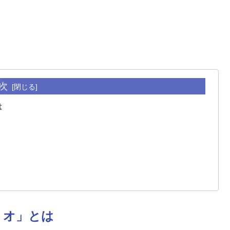
次
は
リオ」とは