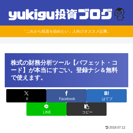
「これから投資を始めたい」人向けオススメ記事。
株式の財務分析ツール【バフェット・コ
ード】が本当にすごい。登録ナシ＆無料
で使えます。
X
Facebook
はてブ
LINE
コピー
2018.07.12