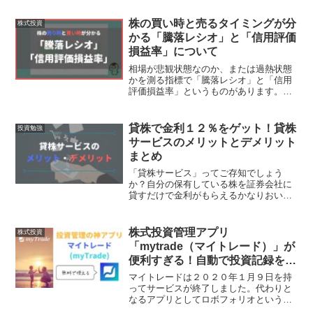
が難しいです。投資信託も始めたばかり
の人は下がっていく自分の資産を見るの
株の買い時と売るタイミングが分
株式投資
が嫌になって売ってしまお...
かる「騰落レシオ」と「信用評価
損益率」について
相場が悲観状態なのか、または過熱状態
かを測る指標で「騰落レシオ」と「信用
評価損益率」というものがあります。か
なり優秀な指標でして、私自身この２つ
の指標を参考に売買するようになってか
ら、かなり投資パフォーマンスが向上し
貸株で金利１２％をゲット！貸株
投資勉強
ました。株式投資は「買い...
サービスのメリットとデメリット
まとめ
「貸株サービス」ってご存知でしょう
か？自分の保有している株を証券会社に
貸すだけで金利がもらえるかなりおいし
いサービスです。株は持っているだけで
配当金がもらえますが、さらに貸株の金
利までもらえるというのは素晴らしいで
株式投資管理アプリ
株式投資
すね。ですが貸株サービスを...
「mytrade（マイトレード）」が
便利すぎる！自動で投資記録をつ
けてくれる神アプリです
マイトレードは２０２０年１月９日を持
ってサービスが終了しました。代わりと
なるアプリとしてロボフォリオというサ
ービスがあります。今まで何人かの億り