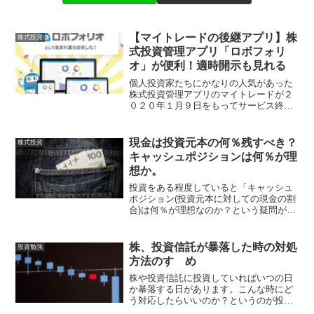
【マイトレードの後継アプリ】株
株式投資
式投資管理アプリ「ロボフォリ
オ」が便利！適時開示も見れる
個人投資家たちにかなりの人気があった
株式投資管理アプリのマイトレードが２
０２０年１月９日をもってサービス終了
が発表されました。投資管理サービス
『マイトレード』のサービス終了につい
て当ブログでも以前に紹介させて頂いた
現金は投資元本の何％残すべき？
株式投資
かなり便利なアプリで、重宝...
キャッシュポジションは何％が理
想か。
投資をある程度していると「キャッシュ
ポジション(投資元本に対しての現金の割
合)は何％が理想なのか？という疑問がわ
いてきます。ある投資家は「半分ぐらい
は現金を持っていおいた方がいい」と
か、またある投資家は「常にフルインベ
株、投資信託が暴落した時の対処
投資勉強
ストメント(ほぼ全額リ...
方法のすゝめ
株や投資信託に投資していればいつの日
か暴落する日があります。こんな時にど
う対応したらいいのか？というのが投資
をやる上での悩みですよね。株は売り時