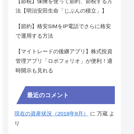
【節税】保険を使って節約、節税する方
法【明治安田生命「じぶんの積立」】
【節約】格安SIMをIP電話でさらに格安
で運用する方法
【マイトレードの後継アプリ】株式投資
管理アプリ「ロボフォリオ」が便利！適
時開示も見れる
最近のコメント
現在の資産状況（2018年9月）
に
万蔵
よ
り