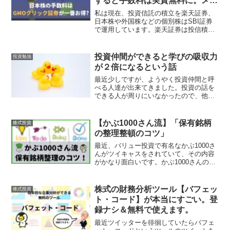
すると手数料は実質無料に。メリ
ットデメリットを紹介！
私は現在、投資信託の積立を楽天証券、
日本株や外国株などの個別株はSBI証券
で運用しています。楽天証券は投信積立
でポイントが付くという理由、SBI証券
は大手で使いやすいという理由で使用し
ています。最近、株の売買手数料も年間
投資仲間ができると学びの吸収力
投資勉強
にするとバカにならな...
が２倍になるという話
最近少しですが、ようやく投資仲間と呼
べる人達が出来てきました。投資の話を
できる人が周りにいなかったので、他の
方と投資の話ができるとやはりいいで
す。人がいろいろな事を学ぶ時の吸収力
は、本が１だとすると、人と話す事が２
【かぶ1000さん流】「保有銘柄
株式投資
になるんだとか...（ちな...
の整理整頓のコツ」
最近、バリュー投資で有名なかぶ1000さ
んがツイキャスをされていて、その内容
がかなり面白いです。かぶ1000さんのツ
イキャスかぶ1000さんは株式投資家にと
ってはかなり有名な方で、バリュー投資
という堅実な投資で３億円以上の資産を
株式の財務分析ツール【バフェッ
株式投資
築かれた方で...
ト・コード】が本当にすごい。登
録ナシ＆無料で使えます。
最近ツイッターを徘徊していたらバフェ