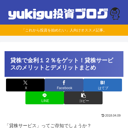
「これから投資を始めたい」人向けオススメ記事。
貸株で金利１２％をゲット！貸株サービ
スのメリットとデメリットまとめ
X
Facebook
はてブ
LINE
コピー
2018.04.09
「貸株サービス」ってご存知でしょうか？