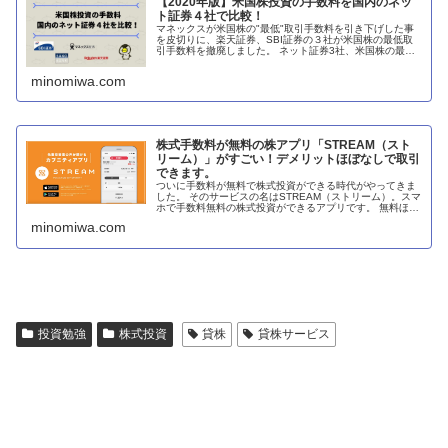
【2020年版】米国株投資の手数料を国内のネッ
ト証券４社で比較！
マネックスが米国株の"最低"取引手数料を引き下げした事
を皮切りに、楽天証券、SBI証券の３社が米国株の最低取
引手数料を撤廃しました。 ネット証券3社、米国株の最低
取引手数料で値下げ競争。結果無料に 個人投資家としては
大変
minomiwa.com
株式手数料が無料の株アプリ「STREAM（スト
リーム）」がすごい！デメリットほぼなしで取引
できます。
ついに手数料が無料で株式投資ができる時代がやってきま
した。 そのサービスの名はSTREAM（ストリーム）。スマ
ホで手数料無料の株式投資ができるアプリです。 無料ほど
怖いものはないというのは短い人生で嫌というほど分かっ
minomiwa.com
てますので、徹底的に調べ
投資勉強
株式投資
貸株
貸株サービス