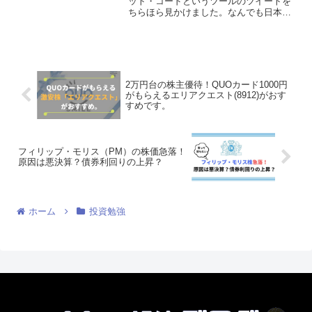
ット・コードというツールのツイートを
ちらほら見かけました。なんでも日本企
業の財務分析が簡単にできるツールとい
う事です。試しに使ってみたんですけ
ど....本当に便利すぎてビックリしまし
た。Yahooファイナ...
2万円台の株主優待！QUOカード1000円
がもらえるエリアクエスト(8912)がおす
すめです。
フィリップ・モリス（PM）の株価急落！
原因は悪決算？債券利回りの上昇？
ホーム
投資勉強