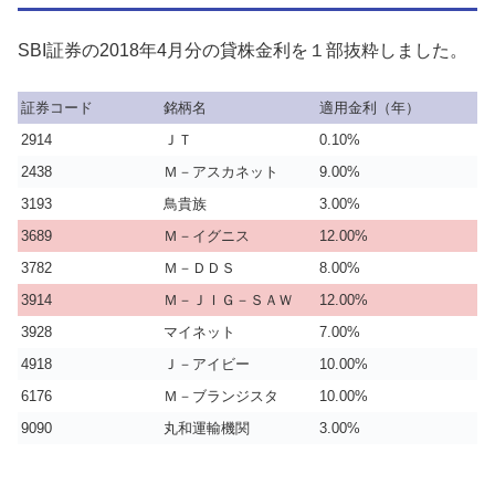
SBI証券の2018年4月分の貸株金利を１部抜粋しました。
証券コード
銘柄名
適用金利（年）
2914
ＪＴ
0.10%
2438
Ｍ－アスカネット
9.00%
3193
鳥貴族
3.00%
3689
Ｍ－イグニス
12.00%
3782
Ｍ－ＤＤＳ
8.00%
3914
Ｍ－ＪＩＧ－ＳＡＷ
12.00%
3928
マイネット
7.00%
4918
Ｊ－アイビー
10.00%
6176
Ｍ－ブランジスタ
10.00%
9090
丸和運輸機関
3.00%