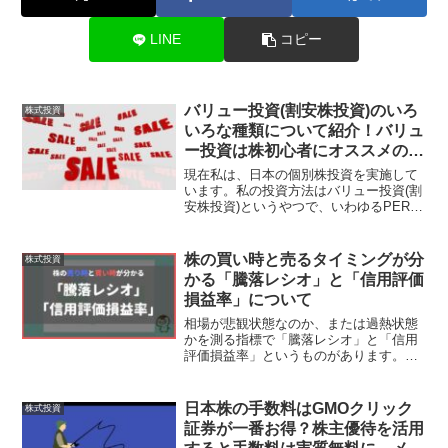
LINE
コピー
バリュー投資(割安株投資)のいろ
株式投資
いろな種類について紹介！バリュ
ー投資は株初心者にオススメの投
資法です。
現在私は、日本の個別株投資を実施して
います。私の投資方法はバリュー投資(割
安株投資)というやつで、いわゆるPERや
PBRなどが割安な銘柄に投資するスタイ
ルですね。昔から安い物を見たら買いた
くなる衝動に駆られるので自分にピッタ
株の買い時と売るタイミングが分
株式投資
リな投資方法だと...
かる「騰落レシオ」と「信用評価
損益率」について
相場が悲観状態なのか、または過熱状態
かを測る指標で「騰落レシオ」と「信用
評価損益率」というものがあります。か
なり優秀な指標でして、私自身この２つ
の指標を参考に売買するようになってか
ら、かなり投資パフォーマンスが向上し
日本株の手数料はGMOクリック
株式投資
ました。株式投資は「買い...
証券が一番お得？株主優待を活用