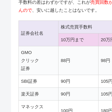
手数料の差はわずかですが、これが
売買回数
んので
、安いに越したことはないです。
株式売買手数料
証券会社名
10万円まで
20
GMO
クリック
88円
98円
証券
SBI証券
90円
105
楽天証券
90円
105
マネックス
100円
180