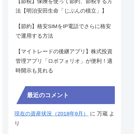
【節税】保険を使って節約、節税する方
法【明治安田生命「じぶんの積立」】
【節約】格安SIMをIP電話でさらに格安
で運用する方法
【マイトレードの後継アプリ】株式投資
管理アプリ「ロボフォリオ」が便利！適
時開示も見れる
最近のコメント
現在の資産状況（2018年9月）
に
万蔵
よ
り