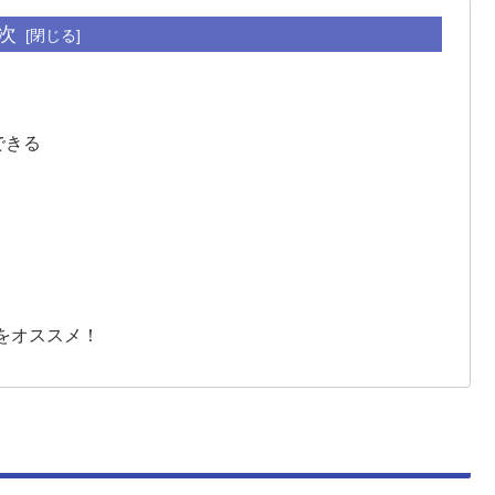
次
できる
をオススメ！