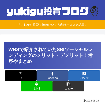
「これから投資を始めたい」人向けオススメ記事。
WBSで紹介されていたSBIソーシャルレ
ンディングのメリット・デメリット！考
察やまとめ
X
Facebook
はてブ
LINE
コピー
2018.05.29