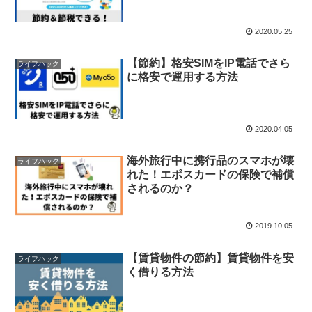
2020.05.25
【節約】格安SIMをIP電話でさら
ライフハック
に格安で運用する方法
2020.04.05
海外旅行中に携行品のスマホが壊
ライフハック
れた！エポスカードの保険で補償
されるのか？
2019.10.05
【賃貸物件の節約】賃貸物件を安
ライフハック
く借りる方法