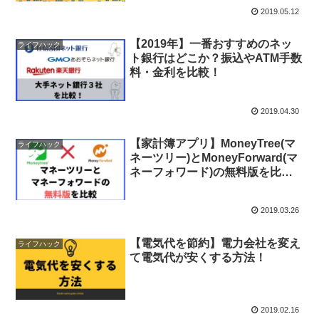
2019.05.12
【2019年】一番おすすめのネッ
ライフハック
ト銀行はどこか？振込やATM手数
料・金利を比較！
2019.04.30
【家計簿アプリ】MoneyTree(マ
ライフハック
ネーツリー)とMoneyForward(マ
ネーフォワード)の無料版を比較
【資産管理】
2019.03.26
【電気代を節約】電力会社を変え
ライフハック
て電気代が安くする方法！
2019.02.16