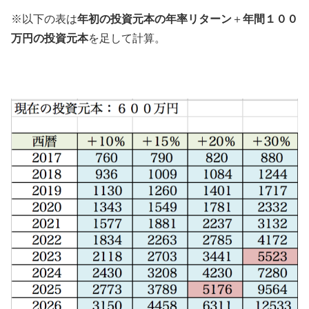
※以下の表は
年初の投資元本の年率リターン
＋
年間１００
万円の投資元本
を足して計算。