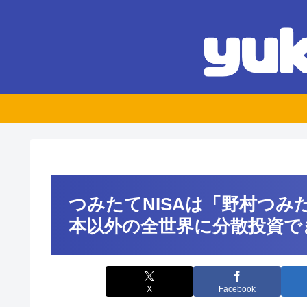
つみたてNISAは「野村つ
本以外の全世界に分散投資で
X
Facebook