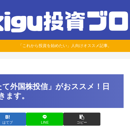
「これから投資を始めたい」人向けオススメ記事。
みたて外国株投信」がおススメ！日
きます。
はてブ
LINE
コピー