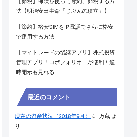
【節税】保険を使って節約、節税する方
法【明治安田生命「じぶんの積立」】
【節約】格安SIMをIP電話でさらに格安
で運用する方法
【マイトレードの後継アプリ】株式投資
管理アプリ「ロボフォリオ」が便利！適
時開示も見れる
最近のコメント
現在の資産状況（2018年9月）
に
万蔵
よ
り