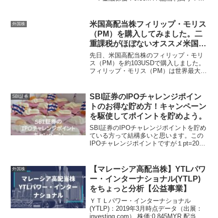
5.97%PER：13.25(実績)EPS：
0.72MYR(実績)マレーシアの最大手銀行
で、メイバンク(MayBank)...
米国高配当株フィリップ・モリス
外国株
（PM）を購入してみました。二
重課税がほぼないオススメ米国高
配当株です。
先日、米国高配当株のフィリップ・モリ
ス（PM）を約103USDで購入しました。
フィリップ・モリス（PM）は世界最大規
模のタバコ会社です。私は他にも日本の
高配当株のタバコ銘柄「JT」を保有して
いますが、別にタバコが好きということ
SBI証券のIPOチャレンジポイン
SBI証券
ではなく、高い...
トのお得な貯め方！キャンペーン
を駆使してポイントを貯めよう。
SBI証券のIPOチャレンジポイントを貯め
ている方って結構多いと思います。この
IPOチャレンジポイントですが１pt=2000
～3000円の価値があると言われてます。
リスクなしで貯められるのでお得な制度
ですよね。このIPOチャレンジポイント
【マレーシア高配当株】YTLパワ
外国株
で...
ー・インターナショナル(YTLP)
をちょっと分析【公益事業】
ＹＴＬパワー・インターナショナル
(YTLP)：2019年3月時点データ（出展：
investing.com） 株価:0.845MYR 配当利