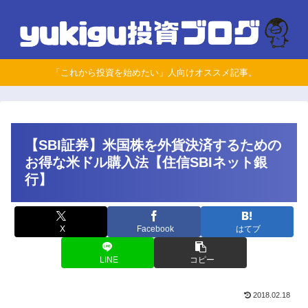
「これから投資を始めたい」人向けオススメ記事。
【SBI証券】米国株を外貨決済するための
お得な米ドル購入法【住信SBIネット銀
行】
X
Facebook
はてブ
LINE
コピー
2018.02.18