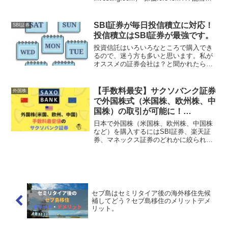
回り:5.92% PER:12.04(実績)
PBR:0.64(実績) EPS:0.07MYR(実績)...
SBI証券が毎日投信積立に対応！
SBI証券
投信積立はSBI証券が最強です。
投資信託はいろいろなところで購入でき
るので、迷う方も多いと思います。私が
オススメの証券会社は？と聞かれたら間
違いなくSBI証券をオススメします。そ
のSBI証券が先日「投信の毎日積立に10
月中旬から対応」という発表があり、さ
【手数料最安】サクソバンク証券
外国株
らに機能面をパワー...
で外国株式（米国株、欧州株、中
国株）の取引が可能に！
DRIP（配当自動再投資）にも対
日本で外国株（米国株、欧州株、中国株
応！
など）を購入するにはSBI証券、楽天証
券、マネックス証券のどれかに絞られま
す。なぜなら日本で手数料が最安だから
です。しかしサクソバンク証券が先日、
外国株の取り扱いを開始し、驚きの最安
値手数料を発表しました...
セブ島はセミリタイア後の海外移住先候
補してどう？セブ島移住のメリットデメ
リット。