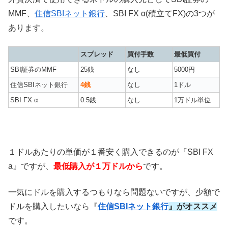
MMF、
住信SBIネット銀行
、SBI FX α(積立てFX)の3つが
あります。
スプレッド
買付手数
最低買付
SBI証券のMMF
25銭
なし
5000円
住信SBIネット銀行
4銭
なし
1ドル
SBI FX α
0.5銭
なし
1万ドル単位
１ドルあたりの単価が１番安く購入できるのが『SBI FX
a』ですが、
最低購入が１万ドルから
です。
一気にドルを購入するつもりなら問題ないですが、少額で
ドルを購入したいなら『
住信SBIネット銀行
』がオススメ
です。