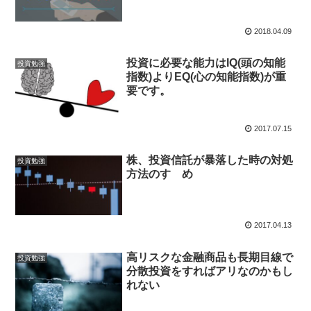
2018.04.09
投資に必要な能力はIQ(頭の知能
投資勉強
指数)よりEQ(心の知能指数)が重
要です。
2017.07.15
株、投資信託が暴落した時の対処
投資勉強
方法のすゝめ
2017.04.13
高リスクな金融商品も長期目線で
投資勉強
分散投資をすればアリなのかもし
れない