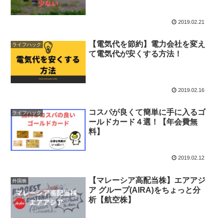
2019.02.21
【電気代を節約】電力会社を変え
ライフハック
て電気代が安くする方法！
2019.02.16
コスパが良くて簡単に手に入るゴ
ライフハック
ールドカード４選！【年会費無
料】
2019.02.12
【マレーシア高配当株】エアアジ
外国株
ア グループ(AIRA)をちょっと分
析【航空株】