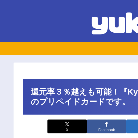
還元率３％越えも可能！『Kya
のプリペイドカードです。
X
Facebook