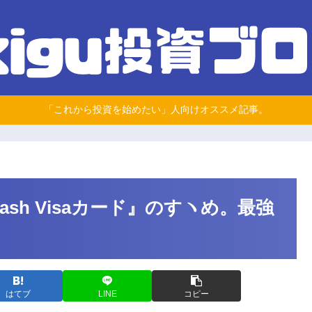
「これから投資を始めたい」人向けオススメ記事。
sh Visaカード』のすヽめ。最強
はてブ
LINE
コピー