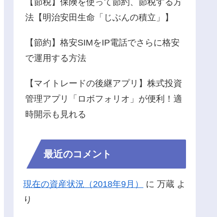
【節税】保険を使って節約、節税する方
法【明治安田生命「じぶんの積立」】
【節約】格安SIMをIP電話でさらに格安
で運用する方法
【マイトレードの後継アプリ】株式投資
管理アプリ「ロボフォリオ」が便利！適
時開示も見れる
最近のコメント
現在の資産状況（2018年9月）
に
万蔵
よ
り