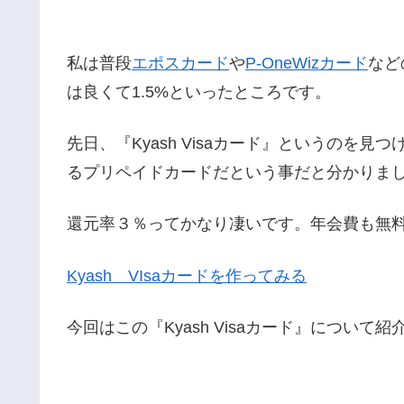
私は普段
エポスカード
や
P-OneWizカード
など
は良くて1.5%といったところです。
先日、『Kyash Visaカード』というのを見
るプリペイドカードだという事だと分かりま
還元率３％ってかなり凄いです。年会費も無
Kyash VIsaカードを作ってみる
今回はこの『Kyash Visaカード』について