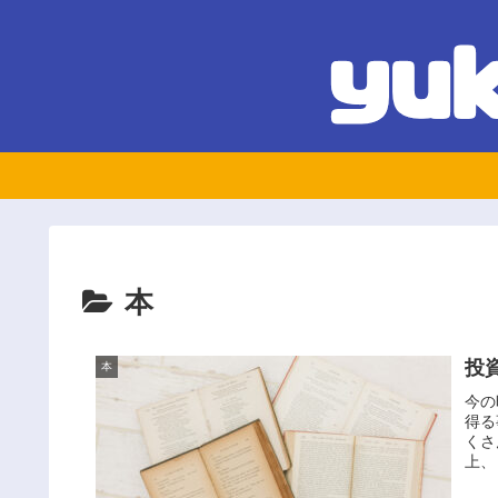
本
投
本
今の
得る
くさ
上、