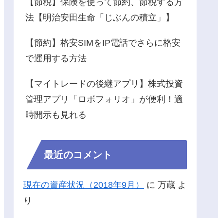
【節税】保険を使って節約、節税する方
法【明治安田生命「じぶんの積立」】
【節約】格安SIMをIP電話でさらに格安
で運用する方法
【マイトレードの後継アプリ】株式投資
管理アプリ「ロボフォリオ」が便利！適
時開示も見れる
最近のコメント
現在の資産状況（2018年9月）
に
万蔵
よ
り