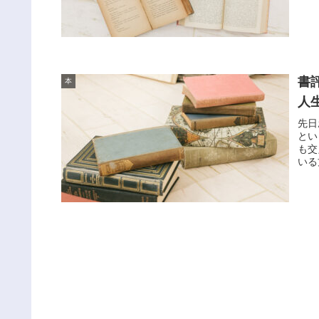
書
本
人
先日
とい
も交
いる