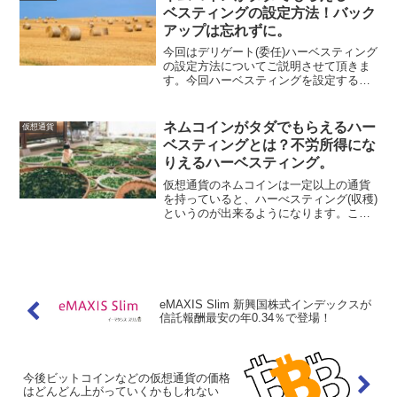
ベスティングの設定方法！バック
アップは忘れずに。
今回はデリゲート(委任)ハーベスティング
の設定方法についてご説明させて頂きま
す。今回ハーベスティングを設定するに
あたり、公式推奨ウォレットの
NanoWalletを使用します。ハーベスティ
ングって何？という方はこちら↓の記事を
ネムコインがタダでもらえるハー
仮想通貨
どうぞ。Nano...
ベスティングとは？不労所得にな
りえるハーベスティング。
仮想通貨のネムコインは一定以上の通貨
を持っていると、ハーべスティング(収穫)
というのが出来るようになります。この
ハーべスティングですが、放っておくだ
けでネムコインが勝手にもらえるという
素晴らしいシステムです(これだけ聞くと
怪しいですが笑)。...
eMAXIS Slim 新興国株式インデックスが
信託報酬最安の年0.34％で登場！
今後ビットコインなどの仮想通貨の価格
はどんどん上がっていくかもしれない