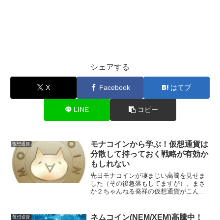
シェアする
X
Facebook
はてブ
LINE
コピー
モナコインから学ぶ！仮想通貨は
仮想通貨
分散して持っておく戦略が有効か
もしれない
先日モナコインが凄まじい高騰を見せま
した（その後急落もしてますが）。まさ
か２ちゃんねる発祥の仮想通貨がこんな
に価格が上がるとは...と思った方も多い
のではないでしょうか？私も思いまし
た。ちなみにモナコインの今年の1月1日
ネムコイン(NEM/XEM)高騰中！
仮想通貨