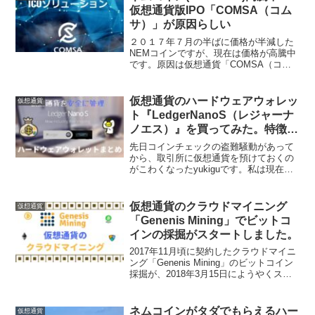
の終値が2.8円で最...
仮想通貨版IPO「COMSA（コム
サ）」が原因らしい
２０１７年７月の半ばに価格が半減した
NEMコインですが、現在は価格が高騰中
です。原因は仮想通貨「COMSA（コム
サ）」のICOが発表されたというもの。
(ICOは株でいうところのIPO(新規上場イ
ベント)みたいなものです。)COMSAにつ
仮想通貨のハードウェアウォレッ
仮想通貨
いて...
ト『LedgerNanoS（レジャーナ
ノエス）』を買ってみた。特徴や
購入方法まとめ！
先日コインチェックの盗難騒動があって
から、取引所に仮想通貨を預けておくの
がこわくなったyukiguです。私は現在、
NEMはハーベストするためにNanoWallet
に預けてあるのですが、他の通貨は
Zaif(ザイフ)取引所に預けている状態です
仮想通貨のクラウドマイニング
仮想通貨
の...
「Genenis Mining」でビットコ
インの採掘がスタートしました。
2017年11月頃に契約したクラウドマイニ
ング「Genenis Mining」のビットコイン
採掘が、2018年3月15日にようやくスタ
ートしました。まだ開始して５日ほどで
すが、現状と経過を報告させて頂きま
す。「Genenis Mining」...
ネムコインがタダでもらえるハー
仮想通貨