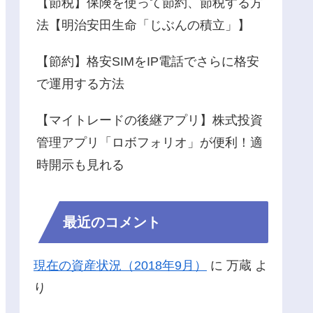
【節税】保険を使って節約、節税する方
法【明治安田生命「じぶんの積立」】
【節約】格安SIMをIP電話でさらに格安
で運用する方法
【マイトレードの後継アプリ】株式投資
管理アプリ「ロボフォリオ」が便利！適
時開示も見れる
最近のコメント
現在の資産状況（2018年9月）
に
万蔵
よ
り