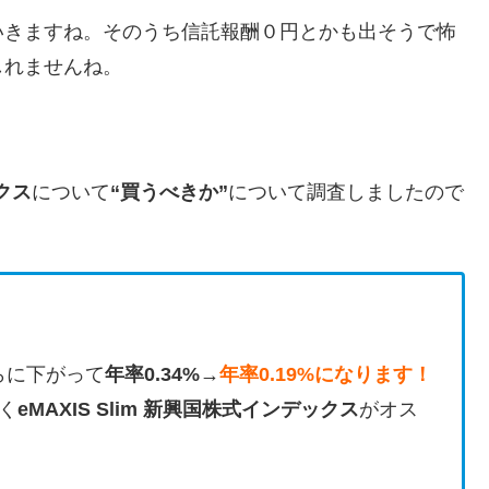
いきますね。そのうち信託報酬０円とかも出そうで怖
しれませんね。
ックス
について
“買うべきか”
について調査しましたので
さらに下がって
年率0.34%→
年率0.19%になります！
く
eMAXIS Slim 新興国株式インデックス
がオス