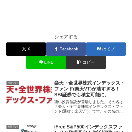
シェアする
X
Facebook
はてブ
LINE
コピー
楽天・全世界株式インデックス・
投資信託
ファンド(楽天VT)が凄すぎる！
SBI証券でも積立可能に。
凄い投資信託が登場しました。その名は
「楽天・全世界株式インデックス・ファ
ンド(通称：楽天VT)」です。その名の通
り、全世界の株式丸ごと投資できる投資
信託ですが、なんと信託報酬が驚きの年
0.2396％（税込）になります。この投資
iFree S&P500インデックスファ
投資信託
信託の内容が驚...