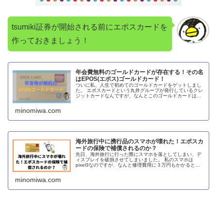
tsumiki証券が開始される前にエポスカードを
作っておきましょう！
年会費無料のゴールドカードが存在する！その名
はEPOS(エポス)ゴールドカード！
ついに私、人生で初めてのゴールドカードをゲットしまし
た。 エポスカードという丸井グループが発行しているクレ
ジットカードなんですが、なんとこのゴールドカードは年
会費が無料なんです。 無料でゴールドカードが持てるなん
て素晴らしすぎる... 今回
minomiwa.com
海外旅行中に携行品のスマホが壊れた！エポスカ
ードの保険で補償されるのか？
先日、海外旅行に行った際にスマホを落としてしまい、デ
ィスプレイを破損させてしまいました。 私のスマホは
pixel3なのですが、なんと修理費用に３万円もかかるとの
事。３万円だったら新しいスマホが買えてしまいます。 修
理をあきらめようと考えてい
minomiwa.com