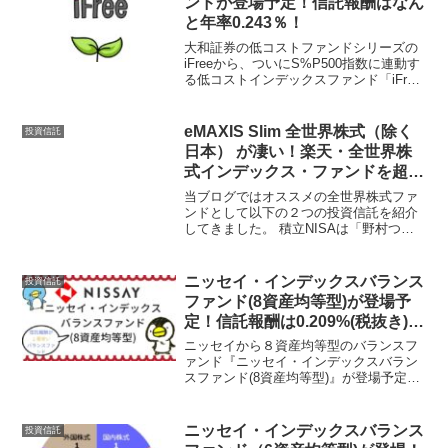
ンドが登場予定！信託報酬はなん
と年率0.243％！
大和証券の低コストファンドシリーズの
iFreeから、ついにS%P500指数に連動す
る低コストインデックスファンド「iFree
S&P500インデックス」が登場予定で
す。なんと信託報酬が年率0.243％！これ
までS&P500を対象としたインデ...
eMAXIS Slim 全世界株式（除く
投資信託
日本） が凄い！楽天・全世界株
式インデックス・ファンドを超え
る投資信託です。
当ブログではオススメの全世界株式ファ
ンドとして以下の２つの投資信託を紹介
してきました。 積立NISAは「野村つみ
たて外国株投信」がおススメ！日本以外
の全世界に分散投資できます。 楽天・全
世界株式インデックス・ファンド(楽天
ニッセイ・インデックスバランス
投資信託
VT)が凄すぎる！...
ファンド(8資産均等型)が登場予
定！信託報酬は0.209%(税抜き)と
最安クラスに。
ニッセイから８資産均等型のバランスフ
ァンド『ニッセイ・インデックスバラン
スファンド(8資産均等型)』が登場予定で
す。→ 有価証券届出書信託報酬は税抜き
で『0.1749％』です。今回はこの『ニッ
セイ・インデックスバランスファンド(8
ニッセイ・インデックスバランス
投資信託
資産均等型...