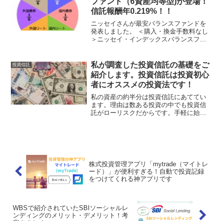
ファンド（6資産均等型)が登場！
信託報酬年0.219%！！
ニッセイさんが最安バランスファンドを
発表しました。 ＜購入・換金手数料なし
＞ニッセイ・インデックスバランスファ
ンド（6資産均等型)その名は「ニッセ
イ・インデックスバランスファンド（6資
産均等型)」です。信託報酬はなんと信託
私が調査した投資信託の基礎をご
投資信託
報酬年0...
紹介します。投資信託は投資初心
者にオススメの投資法です！
私の資産の約半分は投資信託にあててい
ます。理由は数ある投資の中でも投資信
託がローリスクだからです。手軽に始め
られる事も投資信託の利点ですね。今回
は「そもそも投資信託がなんなの
か？」、そのメリットデメリットについ
て調べてみました。投資信託とは...
株式投資管理アプリ「mytrade（マイトレ
ード）」が便利すぎる！自動で投資記録
をつけてくれる神アプリです
WBSで紹介されていたSBIソーシャルレ
ンディングのメリット・デメリット！考