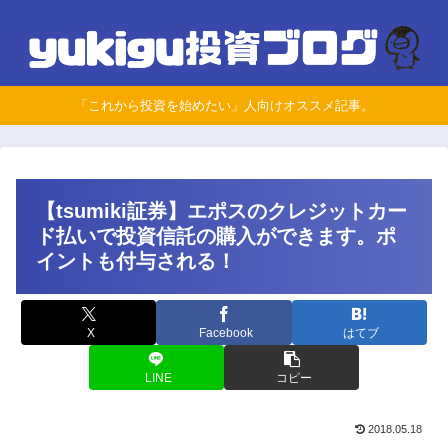
「これから投資を始めたい」人向けオススメ記事。
【tsumiki証券】エポスのクレジットカー
ド払いで投資信託の購入ができます。ポ
イントも付与される！
X
Facebook
はてブ
LINE
コピー
2018.05.18