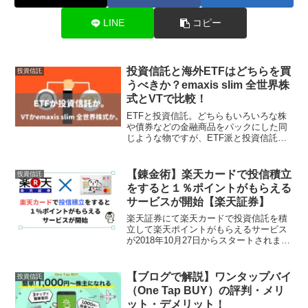
LINE
コピー
投資信託と海外ETFはどちらを買
投資信託
うべきか？emaxis slim 全世界株
式とVTで比較！
ETFと投資信託。どちらもいろいろな株
や債券などの金融商品をパックにした同
じような物ですが、ETF派と投資信託派
の方に別れている印象です。注目される
点は手数料の差でETFの方が手間がかか
るが最終的な利益は多いとされていま
【錬金術】楽天カードで投信積立
投資信託
す。しかし昨今、投資...
をすると１％ポイントがもらえる
サービスが開始【楽天証券】
楽天証券にて楽天カードで投資信託を積
立して楽天ポイントがもらえるサービス
が2018年10月27日からスタートされま
す。投信積立で楽天カード決済が可能
に！2018年10月27日スタート！【楽天証
券】投資信託を積立してポイントがもら
【ブログで解説】ワンタップバイ
投資信託
えるとはかな...
（One Tap BUY）の評判・メリ
ット・デメリット！