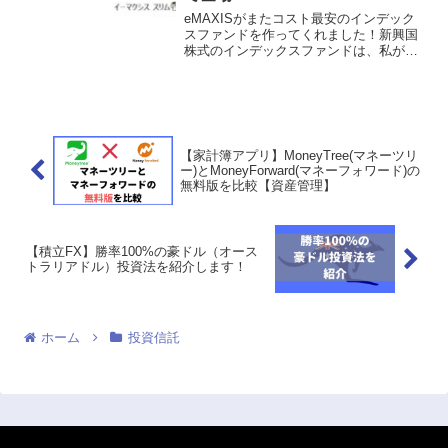
eMAXISがまたコスト最安のインデック
スファンドを作ってくれました！新興国
株式のインデックスファンドは、私が現
在積み立て中のたわらノーロード新興国
株式（信託報酬年率0.495％）だったので
すが、1.5%も安いeMAXIS Slim 新興国...
【家計簿アプリ】MoneyTree(マネーツリ
ー)とMoneyForward(マネーフォワード)の
無料版を比較【資産管理】
【積立FX】勝率100%の豪ドル（オース
トラリアドル）投資法を紹介します！
ホーム
投資信託