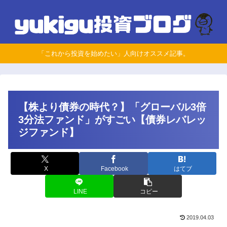
「これから投資を始めたい」人向けオススメ記事。
【株より債券の時代？】「グローバル3倍
3分法ファンド」がすごい【債券レバレッ
ジファンド】
X
Facebook
はてブ
LINE
コピー
2019.04.03