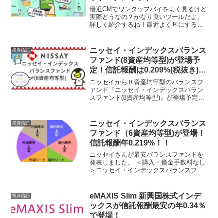
最近CMでワンタップバイをよく見るけど
実際どうなの？かなり良いツールだよ。
詳しく紹介するね！最近よく耳にするワ
ンタップバイ（One Tap BUY）。1000円
から株式投資ができるのが魅力で、特に
20代、30代に人気のツールになっている
ニッセイ・インデックスバランス
投資信託
みた...
ファンド(8資産均等型)が登場予
定！信託報酬は0.209%(税抜き)と
最安クラスに。
ニッセイから８資産均等型のバランスフ
ァンド『ニッセイ・インデックスバラン
スファンド(8資産均等型)』が登場予定で
す。→ 有価証券届出書信託報酬は税抜き
で『0.1749％』です。今回はこの『ニッ
セイ・インデックスバランスファンド(8
ニッセイ・インデックスバランス
投資信託
資産均等型...
ファンド（6資産均等型)が登場！
信託報酬年0.219%！！
ニッセイさんが最安バランスファンドを
発表しました。 ＜購入・換金手数料なし
＞ニッセイ・インデックスバランスファ
ンド（6資産均等型)その名は「ニッセ
イ・インデックスバランスファンド（6資
産均等型)」です。信託報酬はなんと信託
eMAXIS Slim 新興国株式インデ
投資信託
報酬年0...
ックスが信託報酬最安の年0.34％
で登場！