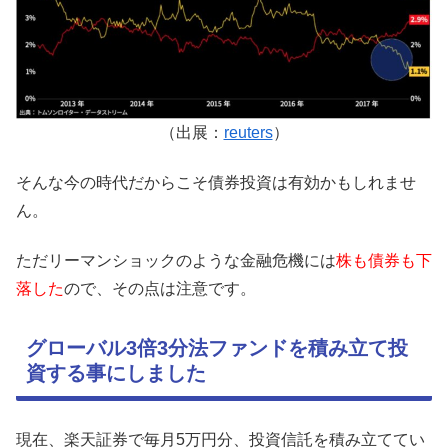
（出展：
reuters
）
そんな今の時代だからこそ債券投資は有効かもしれませ
ん。
ただリーマンショックのような金融危機には
株も債券も下
落した
ので、その点は注意です。
グローバル3倍3分法ファンドを積み立て投
資する事にしました
現在、楽天証券で毎月5万円分、投資信託を積み立ててい