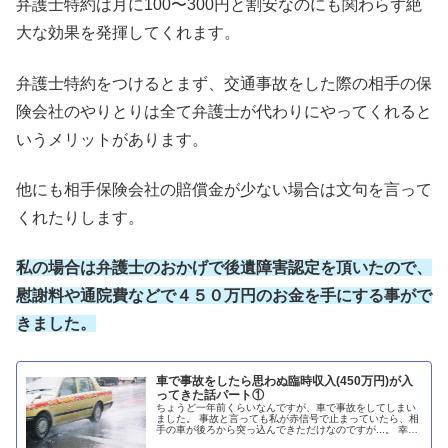
弁護士特約は月に100〜300円と割安なのにも関わらず絶
大な効果を発揮してくれます。
弁護士特約をつけるとまず、交通事故をした際の相手の保
険会社のやりとりは全て弁護士が代わりにやってくれると
いうメリットがあります。
他にも相手保険会社の賠償金が少ない場合は文句を言って
くれたりします。
私の場合は弁護士のおかげで後遺障害認定を頂いたので、
慰謝料や通院費などで４５０万円のお金を手にする事がで
きました。
車で事故をしたら思わぬ臨時収入(450万円)が入
ってきた話パート①
ちょうど一年前くらいなんですが、車で事故をしてしまい
ました。 事故と言っても私が赤信号で止まっていたら、相
手の車が後ろから突っ込んできただけなのですが...。 幸い
怪我という怪我はなかったのですが、事故の際に首とひざ