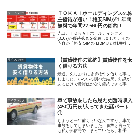
ＴＯＫＡＩホールディングスの株
ライフハック
主優待が凄い！格安SIMが１年間
無料で年間22,560円の節約！
先日、ＴＯＫＡＩホールディングス
(3167)が優待拡充を発表しました。その
内容が「格安 SIMの“LIBMO”の利用料 1
年間無料」というものです。これ結構す
ごいです。最大で年間22,560円の節約に
なります。携帯電話の代金は基本的にだ
【賃貸物件の節約】賃貸物件を安
ライフハック
れ...
く借りる方法
最近、久しぶりに賃貸物件を借りる事に
しました。いろいろ調べた結果、知識が
あるだけで賃貸はかなり節約できる事が
分かりました。知っているだけでかなり
費用が変わります。節約家の観点から見
た賃貸物件の選び方についてご紹介させ
車で事故をしたら思わぬ臨時収入
ライフハック
て頂きます。賃貸を選ぶと...
(450万円)が入ってきた話パート
①
ちょうど一年前くらいなんですが、車で
事故をしてしまいました。事故と言って
も私が赤信号で止まっていたら、相手の
車が後ろから突っ込んできただけなので