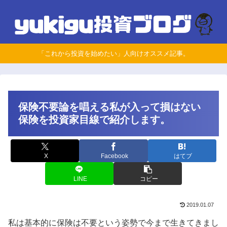
「これから投資を始めたい」人向けオススメ記事。
保険不要論を唱える私が入って損はない
保険を投資家目線で紹介します。
X
Facebook
はてブ
LINE
コピー
2019.01.07
私は基本的に保険は不要という姿勢で今まで生きてきまし