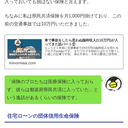
入っておいても損はない保険と言えます。
ちなみに私は県民共済保険を月1,000円掛けており、この
前の交通事故では10万円いただきました。
車で事故をしたら思わぬ臨時収入(110万円)が入
ってきた話パート②
ちょうど１年前に交通事故で450万円の臨時収入を得た当
ブログのyukiguです。 まだブログを始めたばかりで初々し
い感じの記事です笑。 幸か不幸か、今年の夏頃に信号待ち
をしていたら、また後ろから追突されました。 それで慰謝
料やら通院代が今月
minomiwa.com
「保険のプロたちは医療保険に入っておら
ず、彼らは都道府県民共済に入っていた」と
いう逸話があるくらいの保険です。
住宅ローンの団体信用生命保険