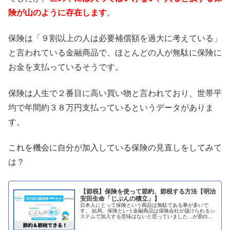
険が山のように存在します
。
保険は「９割以上の人は必要補償額を過大に考えている」
と言われている金融商品で、ほとんどの人が無駄に保険に
お金を支払っているそうです。
保険は人生で２番目に高い買い物と言われており、世帯平
均で年間約３８万円支払っているというデータがありま
す。
これを機会に自分が加入している保険の見直しをしてみて
は？
【節税】保険を使って節約、節税する方法【明治
安田生命「じぶんの積立」】
日本人にとって保険という商品は無駄である事が多いで
す。 結局、保険という金融商品は保険会社が儲けられるシ
ステムで加入する意味はないと思っていました...が面白い
保険を見つけました。 その名も明治安田生命「じぶんの積
立」。 いつでも解約できて