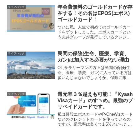
すが...。幸い怪我という怪我はなかった
のですが、事故の際に首とひざを打った
年会費無料のゴールドカードが存
ライフハック
ので、病院に通ってい...
在する！その名はEPOS(エポス)
ゴールドカード！
ついに私、人生で初めてのゴールドカー
ドをゲットしました。エポスカードとい
う丸井グループが発行しているクレジッ
トカードなんですが、なんとこのゴール
ドカードは年会費が無料なんです。無料
でゴールドカードが持てるなんて素晴ら
民間の保険(生命、医療、学資、
ライフハック
しすぎる...今回はこの...
ガン)は加入する必要がない理由
OL,サラリーマンの方々は民間の保険(生
命、医療、学資、ガン)に入っている方は
多いんじゃないでしょうか。保険に限ら
ず金融商品などは知識無しで加入すると
高確率で「ぼったくり」にあってしまう
ので、注意しないといけません。保険
還元率３％越えも可能！『Kyash
ライフハック
は、住宅に次ぐ人生で...
Visaカード』のすヽめ。最強のプ
リペイドカードです。
私は普段エポスカードやP-OneWizカード
などのクレジットカードを使っているの
ですが、還元率は良くて1.5%といったと
ころです。先日、『Kyash Visaカード』
というのを見つけたのですが、なんと還
元率が３％を超える事ができるプリペイ