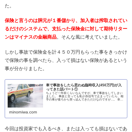
た。
保険と言うのは胴元が１番儲かり、加入者は搾取されてい
るだけのシステムで、支払った保険金に対して期待リター
ンはマイナスの金融商品
。そんな風に考えていました。
しかし事故で保険金を計４５０万円もらった事をきっかけ
で保険の事を調べたら、入って損はない保険があるという
事が分かりました。
車で事故をしたら思わぬ臨時収入(450万円)が入
ってきた話パート①
ちょうど一年前くらいなんですが、車で事故をしてしまい
ました。 事故と言っても私が赤信号で止まっていたら、相
手の車が後ろから突っ込んできただけなのですが...。 幸い
怪我という怪我はなかったのですが、事故の際に首とひざ
を打ったので、病院に通っ
minomiwa.com
今回は投資家でも入るべき、または入っても損はないであ