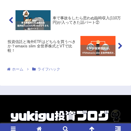
ド...
車で事故をしたら思わぬ臨時収入(110万
円)が入ってきた話パート②
投資信託と海外ETFはどちらを買うべき
か？emaxis slim 全世界株式とVTで比
較！
ホーム
ライフハック
© 2017 yukigu投資ブログ.