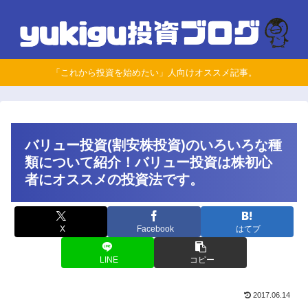
「これから投資を始めたい」人向けオススメ記事。
バリュー投資(割安株投資)のいろいろな種
類について紹介！バリュー投資は株初心
者にオススメの投資法です。
X
Facebook
はてブ
LINE
コピー
2017.06.14