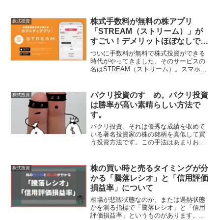
うサービスです。IPO投資は抽選だとロ
ーリスクで儲かるというメリットがある
反面、当たりにくいという特徴がありま
株式手数料が無料の株アプリ
株式投資
す。当たりに...
「STREAM（ストリーム）」が
すごい！デメリットほぼなしで取
引できます。
ついに手数料が無料で株式投資ができる
時代がやってきました。そのサービスの
名はSTREAM（ストリーム）。スマホで
手数料無料の株式投資ができるアプリで
す。無料ほど怖いものはないというのは
短い人生で嫌というほど分かってますの
パクリ投資のすゝめ。パクリ投資
株式投資
で、徹底的に調べてみ...
は勝率が高い素晴らしい方法で
す。
パクリ投資。それは優秀な成績を収めて
いる著名投資家の株の銘柄を真似して買
う投資方法です。この手法はあまりおす
すめされない方法として投資クラスタで
は認知されています。人の銘柄をパクっ
てばかりだと投資力が上がらずに成長で
株の買い時と売るタイミングが分
株式投資
きない、真似して買うと損...
かる「騰落レシオ」と「信用評価
損益率」について
相場が悲観状態なのか、または過熱状態
かを測る指標で「騰落レシオ」と「信用
評価損益率」というものがあります。か