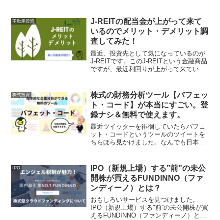
J-REITの配当金が上がって来て
不動産投資
いるのでメリット・デメリット調
査してみた！
最近、投資先として気になっているのが
J-REITです。このJ-REITという金融商品
ですが、最近利回りが上がって来ていて
年間の利回りが７％超えの商品もあって
かなりの高利回りですがあまり人気がな
い様子。なぜか人気がないJ-REITについ
株式の財務分析ツール【バフェッ
株式投資
て調べ...
ト・コード】が本当にすごい。登
録ナシ＆無料で使えます。
最近ツイッターを徘徊していたらバフェ
ット・コードというツールのツイートを
ちらほら見かけました。なんでも日本企
業の財務分析が簡単にできるツールとい
う事です。試しに使ってみたんですけ
ど....本当に便利すぎてビックリしまし
IPO（新規上場）する”前”の未公
IPO
た。Yahooファイナ...
開株が買えるFUNDINNO（ファ
ンディーノ）とは？
おもしろいサービスを見つけました。
IPO（新規上場）する"前”の未公開株が買
えるFUNDINNO（ファンディーノ）とい