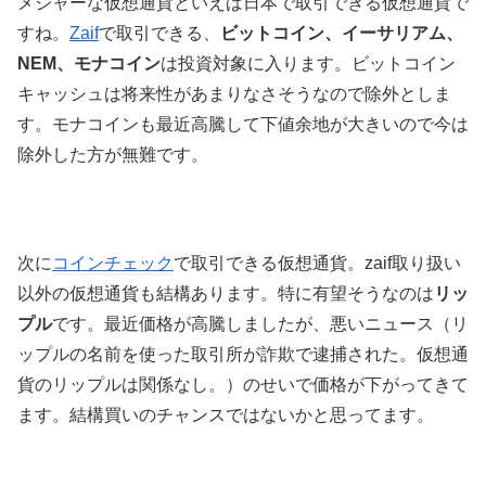
メジャーな仮想通貨といえば日本で取引できる仮想通貨で
すね。
Zaif
で取引できる、
ビットコイン、イーサリアム、
NEM、モナコイン
は投資対象に入ります。ビットコイン
キャッシュは将来性があまりなさそうなので除外としま
す。モナコインも最近高騰して下値余地が大きいので今は
除外した方が無難です。
次に
コインチェック
で取引できる仮想通貨。zaif取り扱い
以外の仮想通貨も結構あります。特に有望そうなのは
リッ
プル
です。最近価格が高騰しましたが、悪いニュース（リ
ップルの名前を使った取引所が詐欺で逮捕された。仮想通
貨のリップルは関係なし。）のせいで価格が下がってきて
ます。結構買いのチャンスではないかと思ってます。