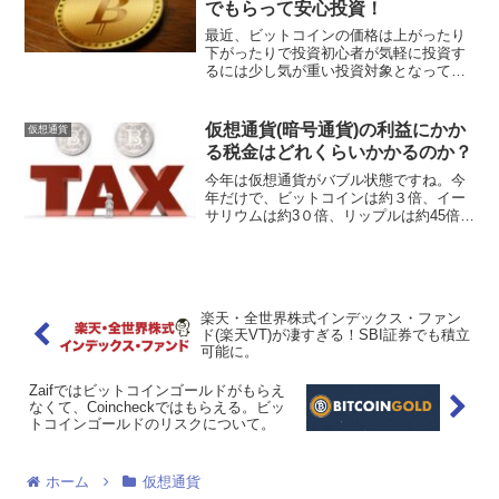
でもらって安心投資！
最近、ビットコインの価格は上がったり
下がったりで投資初心者が気軽に投資す
るには少し気が重い投資対象となってし
まいました。投資は自分の身銭を削って
投資するので上がれば嬉しいですが、下
がれば精神的にしんどいです...。最近
仮想通貨(暗号通貨)の利益にかか
仮想通貨
bitFlyer経由で...
る税金はどれくらいかかるのか？
今年は仮想通貨がバブル状態ですね。今
年だけで、ビットコインは約３倍、イー
サリウムは約3０倍、リップルは約45倍の
価格になっています。仮に各仮想通貨を
年初に１００万円購入していたら、ビッ
トコインは３００万円、イーサリアムは
３０００万円、リップ...
楽天・全世界株式インデックス・ファン
ド(楽天VT)が凄すぎる！SBI証券でも積立
可能に。
Zaifではビットコインゴールドがもらえ
なくて、Coincheckではもらえる。ビッ
トコインゴールドのリスクについて。
ホーム
仮想通貨