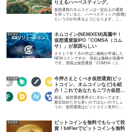
りえるハーベスティング。
仮想通貨のネムコインは一定以上の通貨
を持っていると、ハーべスティング(収穫)
というのが出来るようになります。この
ハーべスティングですが、放っておくだ
けでネムコインが勝手にもらえるという
素晴らしいシステムです(これだけ聞くと
ネムコイン(NEM/XEM)高騰中！
仮想通貨
怪しいですが笑)。...
仮想通貨版IPO「COMSA（コム
サ）」が原因らしい
２０１７年７月の半ばに価格が半減した
NEMコインですが、現在は価格が高騰中
です。原因は仮想通貨「COMSA（コム
サ）」のICOが発表されたというもの。
(ICOは株でいうところのIPO(新規上場イ
ベント)みたいなものです。)COMSAにつ
今押さえとくべき仮想通貨(ビッ
仮想通貨
いて...
トコイン、ネムコインなど)を紹
介！これであなたもニワカ仮想通
貨投資家！
最近、仮想通貨業界がにぎわってます。
最近始めた方も多いのではないのでしょ
うか。仮想通貨はビットコイン意外にも
さまざまなものがあり現在なんと１００
０種類以上の仮想通貨があるとか...。仮
想通貨に投資をする人の多くは「仮想通
ビットコインを無料でもらって投
仮想通貨
貨の仕組みはよく分か...
資！bitFlerでビットコインを無料