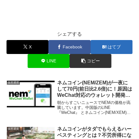
シェアする
X
Facebook
はてブ
LINE
コピー
ネムコイン(NEM/ZEM)が一夜に
仮想通貨
して70円(前日比2.6倍)に！原因は
WeChat対応のウォレット開発が
原因らしい。
朝からすごいニュースでNEMの価格が高
騰しています。中国版のLINE
『WeChat』 とネムコイン(NEM/XEM)が
提携して、 『WeChat NEM Wallet』 と
いうサービスが発表されました。追記
WeChatとNEMで提携ではな...
ネムコインがタダでもらえるハー
仮想通貨
ベスティングとは？不労所得にな