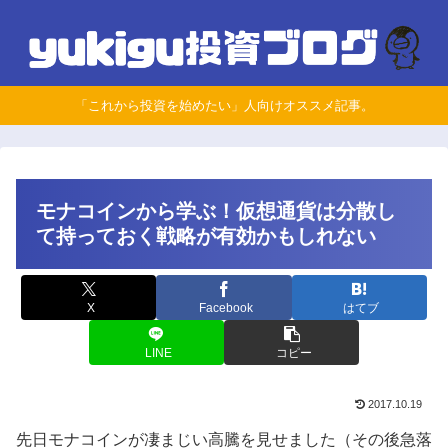
「これから投資を始めたい」人向けオススメ記事。
モナコインから学ぶ！仮想通貨は分散し
て持っておく戦略が有効かもしれない
X
Facebook
はてブ
LINE
コピー
2017.10.19
先日モナコインが凄まじい高騰を見せました（その後急落